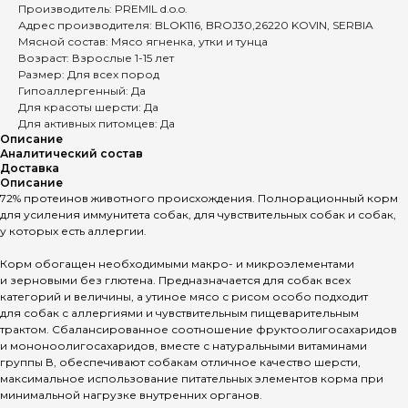
Производитель: PREMIL d.o.o.
Адрес производителя: BLOK116, BROJ30,26220 KOVIN, SERBIA
Мясной состав: Мясо ягненка, утки и тунца
Возраст: Взрослые 1-15 лет
Размер: Для всех пород
Гипоаллергенный: Да
Для красоты шерсти: Да
Для активных питомцев: Да
Описание
Аналитический состав
Доставка
Описание
72% протеинов животного происхождения. Полнорационный корм
для усиления иммунитета собак, для чувствительных собак и собак,
у которых есть аллергии.
Корм обогащен необходимыми макро- и микроэлементами
и зерновыми без глютена. Предназначается для собак всех
категорий и величины, а утиное мясо с рисом особо подходит
для собак с аллергиями и чувствительным пищеварительным
трактом. Сбалансированное соотношение фруктоолигосахаридов
и мононоолигосахаридов, вместе с натуральными витаминами
группы В, обеспечивают собакам отличное качество шерсти,
максимальное использование питательных элементов корма при
минимальной нагрузке внутренних органов.