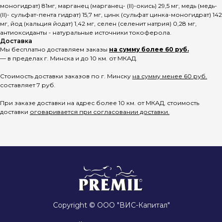
моногидрат) 81мг, марганец (марганец- (II)-окись) 29,5 мг, медь (медь-
(II)- сульфат-пента гидрат) 15,7 мг, цинк (сульфат цинка-моногидрат) 142
мг, йод (кальция йодат) 1,42 мг, селен (селенит натрия) 0,28 мг,
антиоксиданты - натуральные источники токоферола.
Доставка
Мы бесплатно доставляем заказы
на сумму более 60 руб.
— в пределах г. Минска и до 10 км. от МКАД.
Стоимость доставки заказов по г. Минску
на сумму менее 60 руб.
составляет 7 руб.
При заказе доставки на адрес более 10 км. от МКАД, стоимость
доставки
оговаривается при согласовании доставки.
Copyright © ООО "ВИС-Капитал"