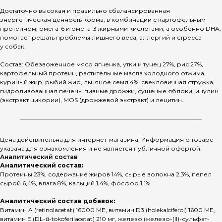
Достаточно высокая и правильно сбалансированная
энергетическая ценность корма, в комбинации с картофельным
протеином, омега-6 и омега-3 жирными кислотами, а особенно DHA,
помогает решать проблемы лишнего веса, аллергий и стресса
у собак.
Состав: Обезвоженное мясо ягненка, утки и тунец 27%, рис 27%,
картофельный протеин, растительные масла холодного отжима,
куриный жир, рыбий жир, льняное семя 4%, свекловичная стружка,
гидролизованная печень, пивные дрожжи, сушеные яблоки, инулин
(экстракт цикории), MOS (дрожжевой экстракт) и лецитин.
Цена действительна для интернет-магазина. Информация о товаре
указана для ознакомления и не является публичной офертой.
Аналитический состав
Аналитический состав:
Протеины 23%, содержание жиров 14%, сырые волокна 2,3%, пепел
сырой 6,4%, влага 8%, кальций 1,4%, фосфор 1,1%.
Аналитический состав добавок:
Витамин A (retinolacetat) 16000 МЕ, витамин D3 (holekalciferol) 1600 МЕ,
витамин E (DL-α-tokoferilacetat) 210 мг, железо (железо-(II)-сульфат-