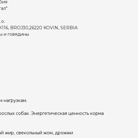
бия
ал"
.o.
116, BROJ30,26220 KOVIN, SERBIA
ы и говядины
 нагрузкам.
ослых собак. Энергетическая ценность корма
ный жир, свекольный жом, дрожжи