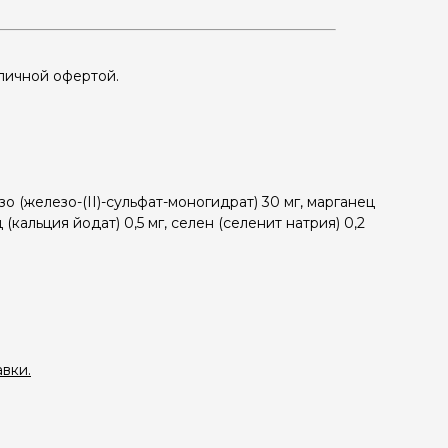
бличной офертой.
езо (железо-(II)-сульфат-моногидрат) 30 мг, марганец
д (кальция йодат) 0,5 мг, селен (селенит натрия) 0,2
вки.