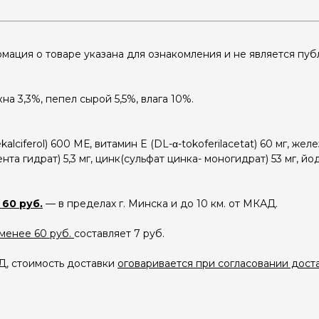
мация о товаре указана для ознакомления и не является пу
 3,3%, пепел сырой 5,5%, влага 10%.
alciferol) 600 МЕ, витамин E (DL-α-tokoferilacetat) 60 мг, жел
пента гидрат) 5,3 мг, цинк(сульфат цинка- моногидрат) 53 мг, йо
 60 руб.
— в пределах г. Минска и до 10 км. от МКАД.
 менее 60 руб.
составляет 7 руб.
АД, стоимость доставки
оговаривается при согласовании доста