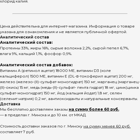
хлорид калия.
Цена действительна для интернет-магазина. Информация о товаре
указана для ознакомления и не является публичной офертой.
Аналитический состав
Аналитический состав:
Протеины 33%, жиры 16%, сырые волокна 2,2%, сырой пепел 6,7%,
влага 9%, кальций 1,1%, фосфор 0,9%.
Аналитический состав добавок:
Витамин A (ретинол ацетат) 18000 МЕ, витамин D3 (холе
кальциферол) 1500 МЕ, витамин E (DL-α-токоферил ацетат) 200 мг,
железо (железо-(II)-сульфат-моногидрат) 150 мг, марганец (марганец-
(II)-окись) 15 мг, медь (медь-(II)-сульфат- пента гидрат) 18 мг, цинк(цинка
сульфат-моногидрат) 150 мг, йод (кальция йодат) 1,8 мг, селен
(селенит натрия) 0,2 мг, aантиоксиданты и натуральные консерванты.
Доставка
Мы бесплатно доставляем заказы
на сумму более 60 руб.
— в пределах г. Минска и до 10 км. от МКАД.
Стоимость доставки заказов по г. Минску
на сумму менее 60 руб.
составляет 7 руб.