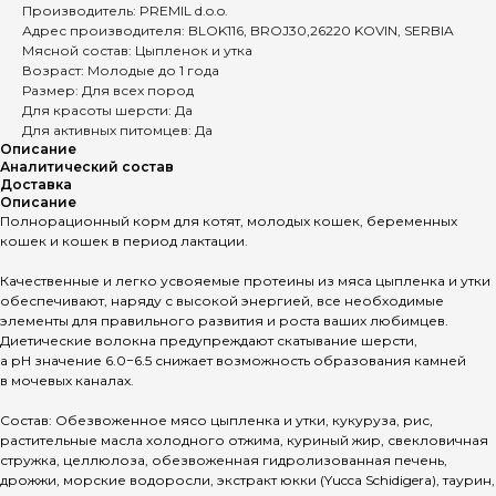
Производитель: PREMIL d.o.o.
Адрес производителя: BLOK116, BROJ30,26220 KOVIN, SERBIA
Мясной состав: Цыпленок и утка
Возраст: Молодые до 1 года
Размер: Для всех пород
Для красоты шерсти: Да
Для активных питомцев: Да
Описание
Аналитический состав
Доставка
Описание
Полнорационный корм для котят, молодых кошек, беременных
кошек и кошек в период лактации.
Качественные и легко усвояемые протеины из мяса цыпленка и утки
обеспечивают, наряду с высокой энергией, все необходимые
элементы для правильного развития и роста ваших любимцев.
Диетические волокна предупреждают скатывание шерсти,
а рН значение 6.0−6.5 снижает возможность образования камней
в мочевых каналах.
Состав: Обезвоженное мясо цыпленка и утки, кукуруза, рис,
растительные масла холодного отжима, куриный жир, свекловичная
стружка, целлюлоза, обезвоженная гидролизованная печень,
дрожжи, морские водоросли, экстракт юкки (Yucca Schidigera), таурин,