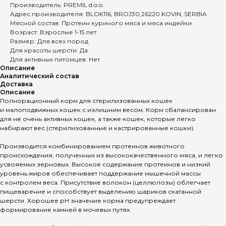
Производитель: PREMIL d.o.o.
Адрес производителя: BLOK116, BROJ30,26220 KOVIN, SERBIA
Мясной состав: Протеин куриного мяса и мяса индейки
Возраст: Взрослые 1-15 лет
Размер: Для всех пород
Для красоты шерсти: Да
Для активных питомцев: Нет
Описание
Аналитический состав
Доставка
Описание
Полнорационный корм для стерилизованных кошек
и малоподвижных кошек с излишним весом. Корм сбалансирован
для не очень активных кошек, а также кошек, которые легко
набирают вес (стерилизованные и кастрированные кошки).
Производится комбинированием протеинов животного
происхождения, полученных из высококачественного мяса, и легко
усвояемых зерновых. Высокое содержание протеинов и низкий
уровень жиров обеспечивает поддержание мышечной массы
с контролем веса. Присутствие волокон (целлюлозы) облегчает
пищеварение и способствует выделению шариков скатанной
шерсти. Хорошее рН значение корма предупреждает
формирование камней в мочевых путях.