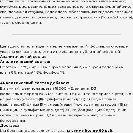
Состав: переработанный протеин куриного мяса и мяса индейки,
кукуруза, рис, растительные масла холодного отжима, куриный жир,
свекловичная стружка, целлюлоза, обезвоженная гидролизованная
печень, дрожжи, морские водоросли, экстракт юкки (Yucca Schidigera),
таурин, хлорид калия.
Цена действительна для интернет-магазина. Информация о товаре
указана для ознакомления и не является публичной офертой.
Аналитический состав
Аналитический состав:
Протеины 33%, жиры 10%, сырые волокна 2,3%, сырой пепел 6,8%,
влага 8%, кальций 1,5%, фосфор 1%.
Аналитический состав добавок:
Витамин A (ретинола ацетат) 18000 МЕ, витамин D3
(холекальциферол) 1500 МЕ, витамин E (DL-α-токоферила ацетат) 200
мг, железо (железо-(II)-сульфат-моногидрат) 150 мг, марганец
(марганец-(II)-окись) 15 мг, медь (медь-(II)-сульфат-пента гидрат) 18 мг,
цинк (цинка сульфат-моногидрат) 150 мг, йод (кальция йодат) 1,8 мг,
селен (селенит натрия) 0,2 мг, aнтиоксиданты и натуральные
консерванты.
Доставка
Мы бесплатно доставляем заказы
на сумму более 60 руб.